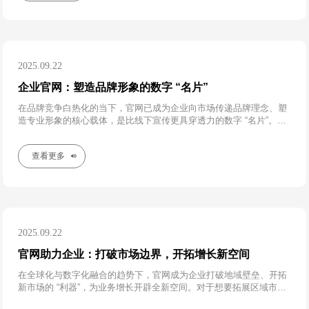
2025.09.22
企业官网：塑造品牌形象的数字 “名片”​
在品牌竞争白热化的当下，官网已成为企业向市场传递品牌理念、塑
造专业形象的核心载体，是比线下宣传更具穿透力的数字 “名片”。对
于注重品牌调性的企业而言，官网的设计风格、内容呈现与交互体
验，直接决定了用户对品牌的第一印象
查看更多
2025.09.22
官网助力企业：打破市场边界，开拓增长新空间
在全球化与数字化融合的趋势下，官网成为企业打破地域壁垒、开拓
新市场的 “利器”，为业务增长开辟全新空间。对于想要拓展区域市场
的企业，官网可通过本地化运营突破地域限制 —— 一家餐饮连锁企