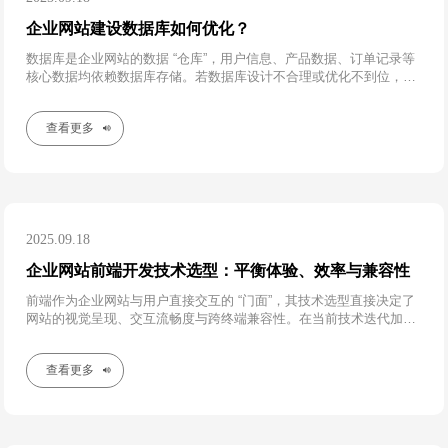
企业网站建设数据库如何优化？
数据库是企业网站的数据 “仓库”，用户信息、产品数据、订单记录等
核心数据均依赖数据库存储。若数据库设计不合理或优化不到位，会
导致 “查询缓慢”“数据丢失” 等问题，甚至引发整个网站瘫痪。
查看更多
2025.09.18
企业网站前端开发技术选型：平衡体验、效率与兼容性
前端作为企业网站与用户直接交互的 “门面”，其技术选型直接决定了
网站的视觉呈现、交互流畅度与跨终端兼容性。在当前技术迭代加速
的背景下，企业需结合自身需求，在 “流行框架”“开发效率” 与 “用户
体验” 之间找到最优解。​
查看更多