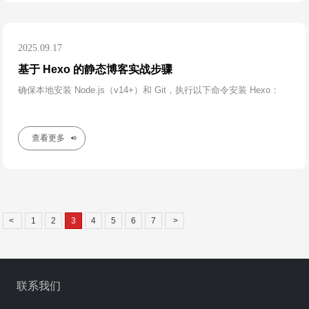
2025.09.17
基于 Hexo 的静态博客实战步骤
确保本地安装 Node.js（v14+）和 Git，执行以下命令安装 Hexo：​
查看更多
<
1
2
3
4
5
6
7
>
联系我们