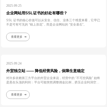
2025.09.25
企业网站用SSL证书的好处有哪些？
SSL 证书的核心价值可以从安全、信任、业务三个维度来看，它早已
不是可有可无的 “锦上添花”，而是企业网站的 “安全基石”。
查看更多
2025.09.24
外贸独立站 —— 降低经营风险，保障生意稳定
对许多依赖第三方平台的外贸企业来说，经营中的 “不可控风险” 始终
是悬在头顶的利剑：平台可能突然调整佣金比例，挤压企业利润空
间；可能因微小违规就触发封号机制，让多年积累的店铺数据、客户
资源瞬间清零；还可能受平台政策限制
查看更多