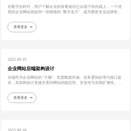
在数字化时代，用户了解企业的首要途径已从线下转向线上，一个优
质的企业网站就如同一张精致的 “数字名片”，成为塑造专业品牌形象
的关键载体。相较于社交媒体账号、第三方平台店铺等，企业官网具
有更强的自主性和品牌专属感
查看更多
2025.09.19
企业网站后端架构设计
后端作为企业网站的 “大脑”，负责数据存储、业务逻辑处理与接口提
供，其架构设计直接关系到网站的稳定性、安全性与后期扩展性。企
业需根据业务规模与增长预期，设计 “轻量化起步、可逐步升级” 的后
端架构
查看更多
2025.09.18