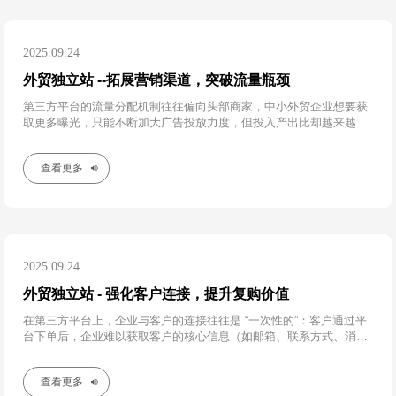
2025.09.24
外贸独立站 --拓展营销渠道，突破流量瓶颈
第三方平台的流量分配机制往往偏向头部商家，中小外贸企业想要获
取更多曝光，只能不断加大广告投放力度，但投入产出比却越来越低
—— 不仅要与海量同类商家竞争平台内的有限流量，还会因平台的流
量 “过滤”，导致大量精准客户被分流
查看更多
2025.09.24
外贸独立站 - 强化客户连接，提升复购价值
在第三方平台上，企业与客户的连接往往是 “一次性的”：客户通过平
台下单后，企业难以获取客户的核心信息（如邮箱、联系方式、消费
偏好），无法进行后续的深度触达；平台的流量属于 “公域流量”，客
户下次有需求时，大概率会重新在平台搜索
查看更多