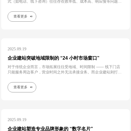
式（如电话、线下咨询）往往存在效率低、成本高、响应慢等问题。
企业建站则能将客服流程数字化、智能化，打造一个 “智能服务中
枢”，既提升客户满意度，又降低企业运营成本。​
查看更多
2025.09.19
企业建站突破地域限制的 “24 小时市场窗口”
对于传统企业而言，市场拓展往往受地域、时间限制 —— 线下门店
只能服务周边客户，营业时间之外无法承接业务。而企业建站则打破
了这些壁垒，为企业打造了一个 “24 小时不打烊” 的线上市场窗口，
让业务覆盖范围从本地延伸至全国乃至全球。​
查看更多
2025.09.19
企业建站塑造专业品牌形象的 “数字名片”