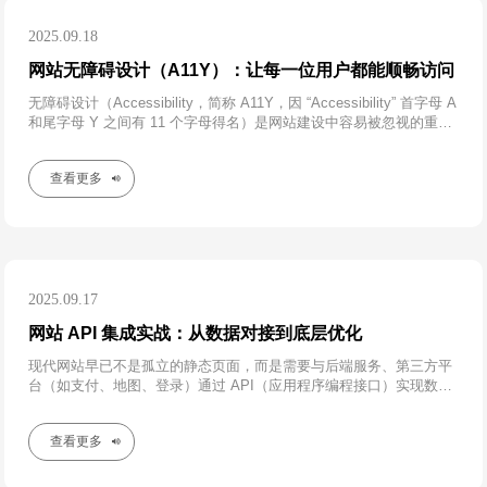
2025.09.18
网站无障碍设计（A11Y）：让每一位用户都能顺畅访问
无障碍设计（Accessibility，简称 A11Y，因 “Accessibility” 首字母 A
和尾字母 Y 之间有 11 个字母得名）是网站建设中容易被忽视的重要
环节。据世界卫生组织统计，全球约有 10 亿残障人士（如视障、听
障、肢体障碍），若网站缺乏无障碍支持，将直接排除这部分用户
查看更多
2025.09.17
网站 API 集成实战：从数据对接到底层优化
现代网站早已不是孤立的静态页面，而是需要与后端服务、第三方平
台（如支付、地图、登录）通过 API（应用程序编程接口）实现数据
交互。API 集成的质量直接影响网站的稳定性、响应速度和用户体
验。本文将拆解 API 集成的核心流程，分析常见问题（如跨域、超
查看更多
时、数据安全）